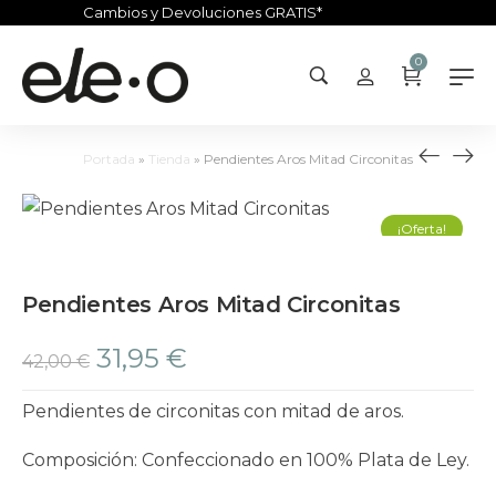
Cambios y Devoluciones GRATIS*
0
Portada
»
Tienda
»
Pendientes Aros Mitad Circonitas
¡Oferta!
Pendientes Aros Mitad Circonitas
31,95
€
42,00
€
Pendientes de circonitas con mitad de aros.
Composición: Confeccionado en 100% Plata de Ley.