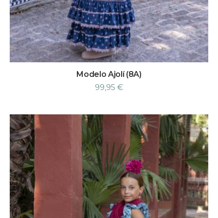
Modelo Ajolí (8A)
99,95
€