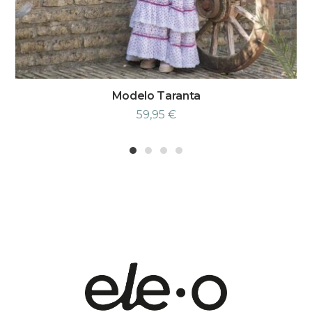
Modelo Taranta
59,95
€
1
2
3
4