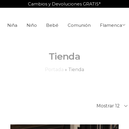
Cambios y Devoluciones GRATIS*
Niña
Niño
Bebé
Comunión
Flamenca
Tienda
Portada
»
Tienda
Mostrar 12