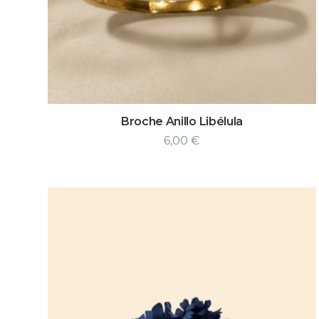
Broche Anillo Libélula
6,00
€