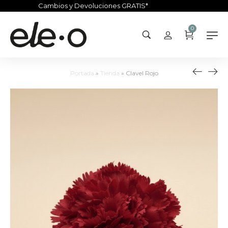
Cambios y Devoluciones GRATIS*
0
Portada
»
Tienda
»
Clavel Rojo