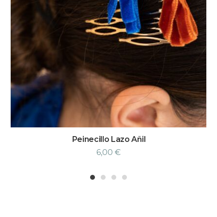
Peinecillo Lazo Añil
6,00
€
1
2
3
4