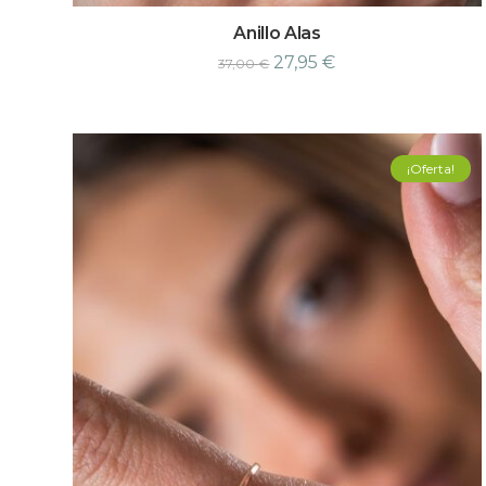
Anillo Alas
27,95
€
37,00
€
¡Oferta!