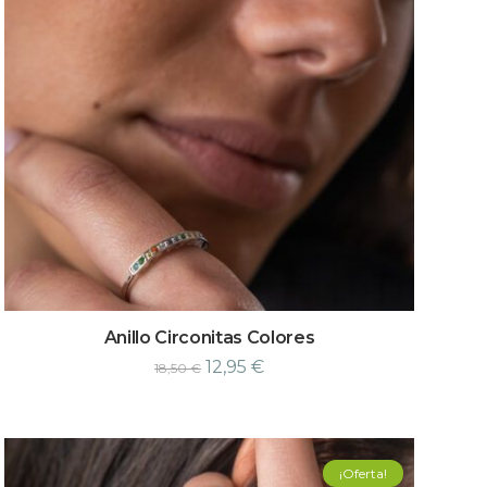
Anillo Circonitas Colores
12,95
€
18,50
€
¡Oferta!