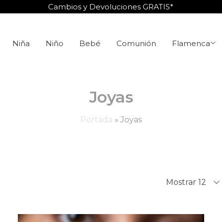
Cambios y Devoluciones GRATIS*
Niña
Niño
Bebé
Comunión
Flamenca
Joyas
Portada
»
Joyas
Mostrar 12