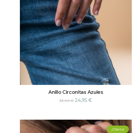
Anillo Circonitas Azules
24,95
€
33,00
€
¡Oferta!