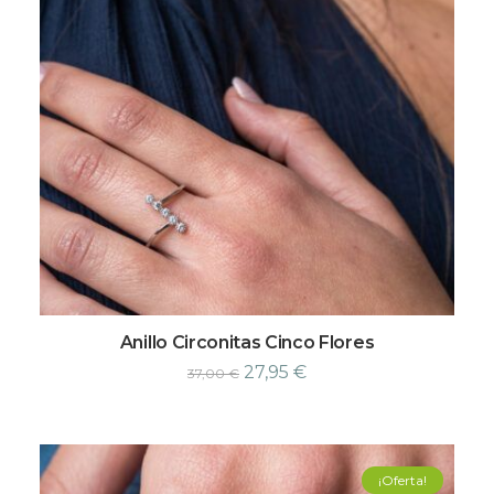
Anillo Circonitas Cinco Flores
27,95
€
37,00
€
¡Oferta!