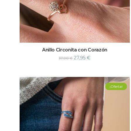
Anillo Circonita con Corazón
27,95
€
37,00
€
¡Oferta!