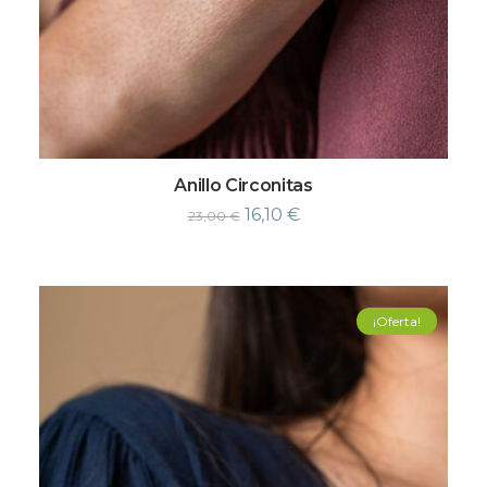
Anillo Circonitas
16,10
€
23,00
€
¡Oferta!