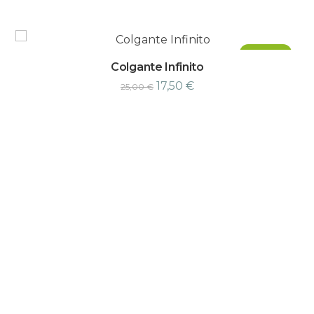
¡Oferta!
Colgante Infinito
17,50
€
25,00
€