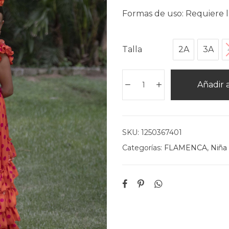
Formas de uso: Requiere l
Talla
2A
3A
Añadir a
SKU:
1250367401
Categorías:
FLAMENCA
,
Niña