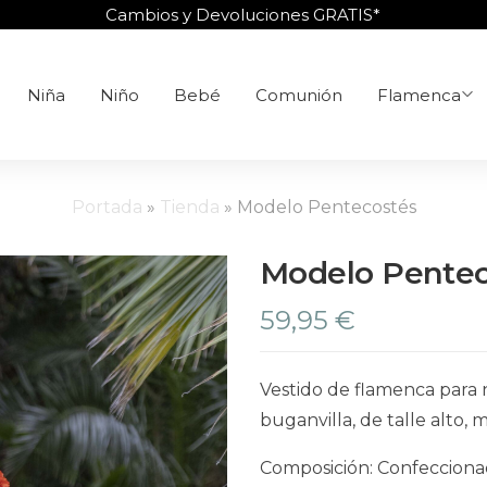
Cambios y Devoluciones GRATIS*
Niña
Niño
Bebé
Comunión
Flamenca
Portada
»
Tienda
»
Modelo Pentecostés
Modelo Pentec
59,95
€
Vestido de flamenca para 
buganvilla, de talle alto, 
Composición: Confeccionad