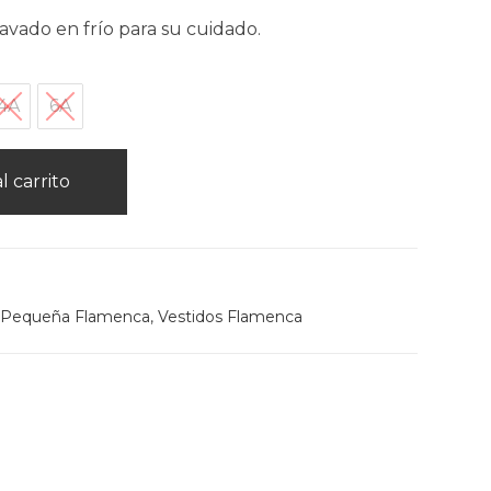
avado en frío para su cuidado.
4A
6A
l carrito
 Pequeña Flamenca
,
Vestidos Flamenca