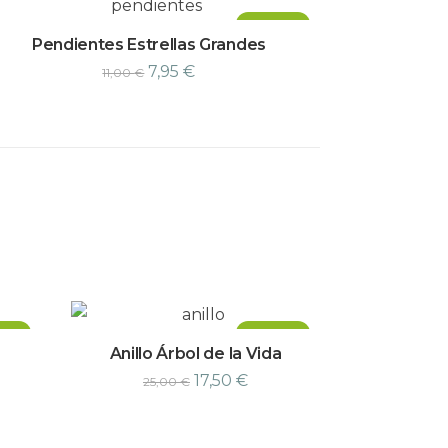
¡Oferta!
Pendientes Estrellas Grandes
7,95
€
11,00
€
ta!
¡Oferta!
Anillo Árbol de la Vida
17,50
€
25,00
€