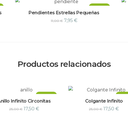
¡Oferta!
s
Pendientes Estrellas Pequeñas
7,95
€
11,00
€
Productos relacionados
¡Oferta!
¡Ofer
nillo Infinito Circonitas
Colgante Infinito
17,50
€
17,50
€
25,00
€
25,00
€