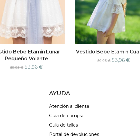
stido Bebé Etamin Lunar
Vestido Bebé Etamin Cuad
Pequeño Volante
53,96
€
59,95
€
53,96
€
59,95
€
AYUDA
Atención al cliente
Guía de compra
Guía de tallas
Portal de devoluciones