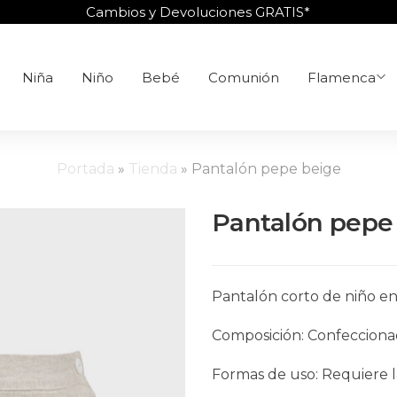
Cambios y Devoluciones GRATIS*
Niña
Niño
Bebé
Comunión
Flamenca
Portada
»
Tienda
»
Pantalón pepe beige
Pantalón pepe
Pantalón corto de niño e
Composición: Confecciona
Formas de uso: Requiere l