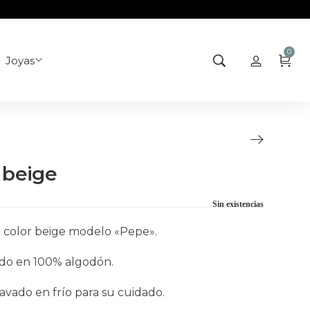
0
Joyas
 beige
Sin existencias
n color beige modelo «Pepe».
do en 100% algodón.
avado en frío para su cuidado.