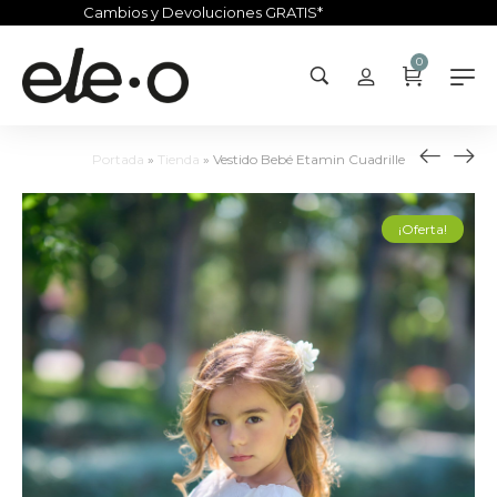
Cambios y Devoluciones GRATIS*
0
Portada
»
Tienda
»
Vestido Bebé Etamin Cuadrille
¡Oferta!