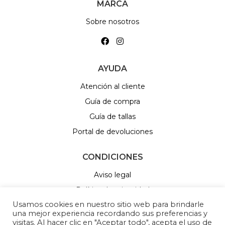
MARCA
Sobre nosotros
AYUDA
Atención al cliente
Guía de compra
Guía de tallas
Portal de devoluciones
CONDICIONES
Aviso legal
Política de privacidad
Usamos cookies en nuestro sitio web para brindarle
Política de Cookies
una mejor experiencia recordando sus preferencias y
Política de sorteos
visitas. Al hacer clic en "Aceptar todo", acepta el uso de