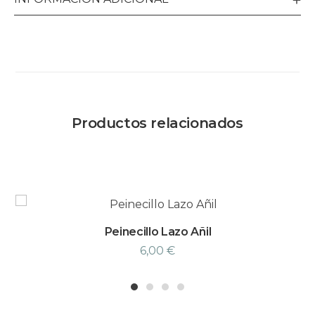
Productos relacionados
Peinecillo Lazo Añil
6,00
€
1
2
3
4