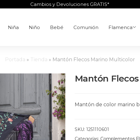
Cambios y Devoluciones GRATIS*
Niña
Niño
Bebé
Comunión
Flamenca
Portada
»
Tienda
»
Mantón Flecos Marino Multicolor
Mantón Flecos 
Mantón de color marino bo
SKU:
1251110601
Categorías:
Complementos F