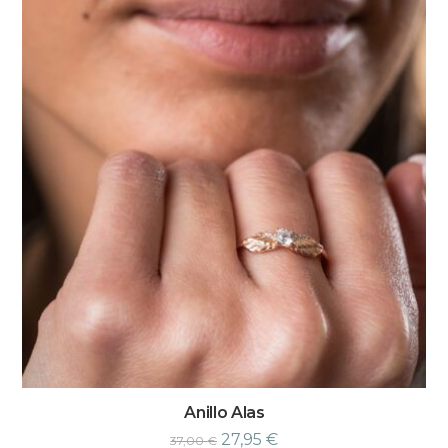
Anillo Alas
27,95
€
37,00
€