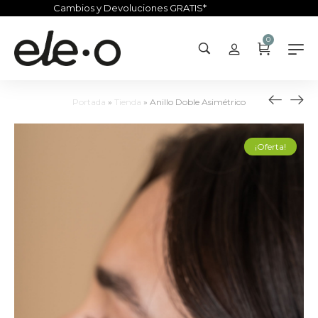
Cambios y Devoluciones GRATIS*
0
Portada
»
Tienda
»
Anillo Doble Asimétrico
¡Oferta!