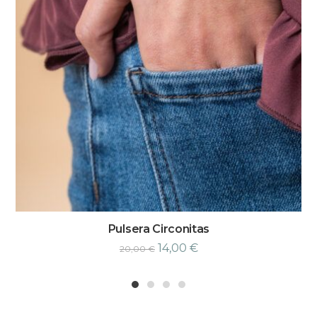
Pulsera Circonitas
14,00
€
20,00
€
1
2
3
4