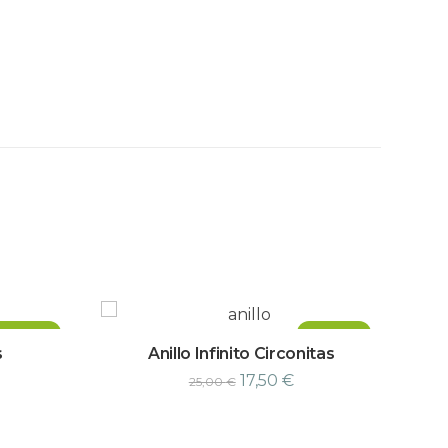
¡Oferta!
¡Oferta!
s
Anillo Infinito Circonitas
17,50
€
25,00
€