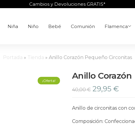
Cambios y Devoluciones GRATIS*
Niña
Niño
Bebé
Comunión
Flamenca
Portada
»
Tienda
»
Anillo Corazón Pequeño Circonitas
Anillo Corazón
¡Oferta!
29,95
€
40,00
€
Anillo de circonitas con 
Composición: Confecciona