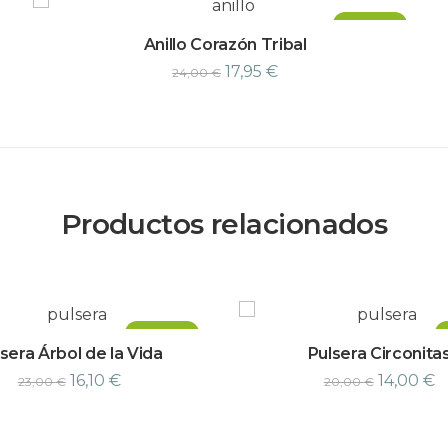
¡Oferta!
Anillo Corazón Tribal
17,95
€
24,00
€
Productos relacionados
¡Oferta!
sera Árbol de la Vida
Pulsera Circonita
16,10
€
14,00
€
23,00
€
20,00
€