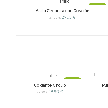
¡Oferta!
Anillo Circonita con Corazón
27,95
€
37,00
€
¡Oferta!
Colgante Círculo
Pul
18,90
€
27,00
€