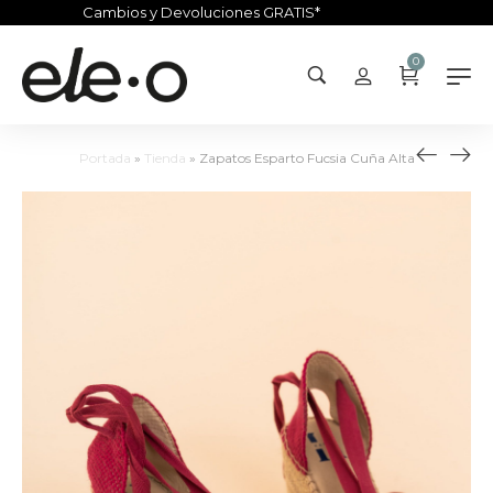
Cambios y Devoluciones GRATIS*
0
Portada
»
Tienda
»
Zapatos Esparto Fucsia Cuña Alta