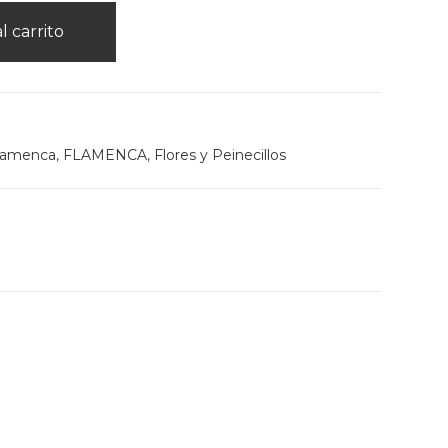
l carrito
lamenca
,
FLAMENCA
,
Flores y Peinecillos