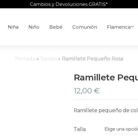
Cambios y Devoluciones GRATIS*
Niña
Niño
Bebé
Comunión
Flamenca
Portada
»
Tienda
»
Ramillete Pequeño Rosa
Ramillete Peq
12,00
€
Ramillete pequeño de colo
Talla