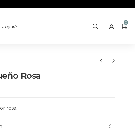
0
Joyas
ueño Rosa
r rosa.