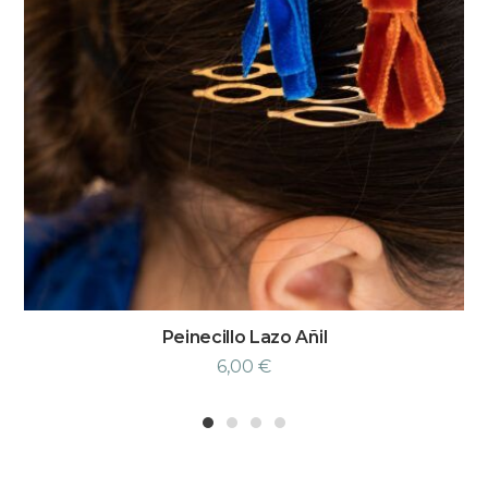
Peinecillo Lazo Añil
6,00
€
1
2
3
4