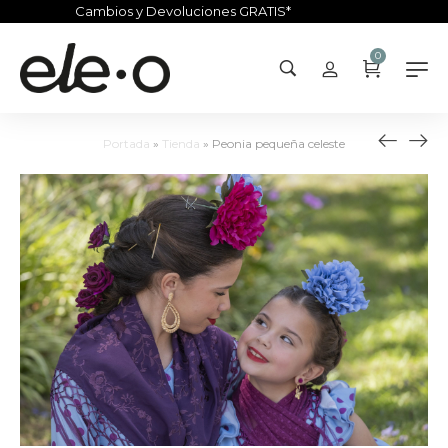
Cambios y Devoluciones GRATIS*
0
Portada
»
Tienda
»
Peonia pequeña celeste