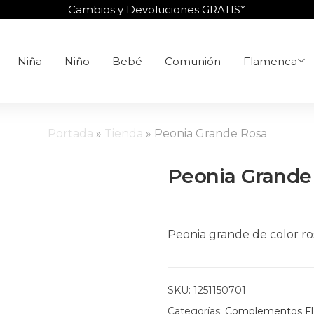
Cambios y Devoluciones GRATIS*
Niña
Niño
Bebé
Comunión
Flamenca
Portada
»
Tienda
»
Peonia Grande Rosa
Peonia Grande
Peonia grande de color ro
SKU:
1251150701
Categorías:
Complementos F