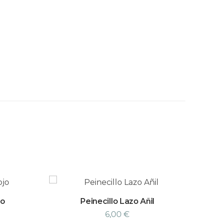
jo
Peinecillo Lazo Añil
6,00
€