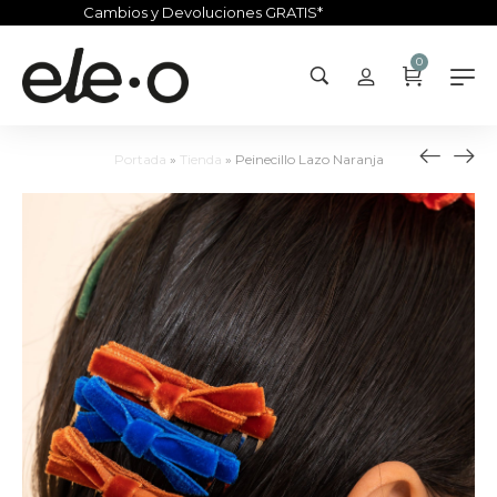
Cambios y Devoluciones GRATIS*
0
Portada
»
Tienda
»
Peinecillo Lazo Naranja