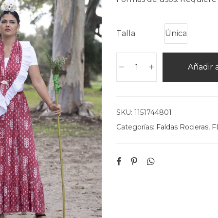
Talla
Única
Añadir a
SKU:
1151744801
Categorías:
Faldas Rocieras
,
F