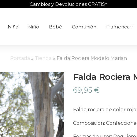
Cambios y Devoluciones GRATIS*
Niña
Niño
Bebé
Comunión
Flamenca
Portada
»
Tienda
»
Falda Rociera Modelo Marian
Falda Rociera 
69,95
€
Falda rociera de color roj
Composición: Confecciona
Formas de usos: Requiere 