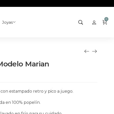
0
Joyas
Modelo Marian
o con estampado retro y pico a juego.
da en 100% popelín.
lavado en frío para su cuidado.