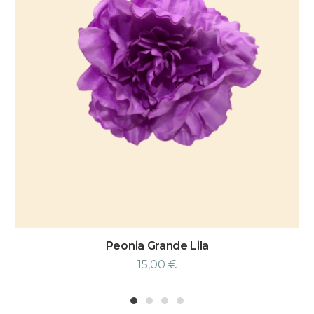
Peonia Grande Lila
15,00
€
1
2
3
4