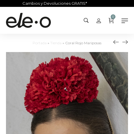
Cambios y Devoluciones GRATIS*
0
Portada
»
Tienda
»
Coral Rojo Mariposas