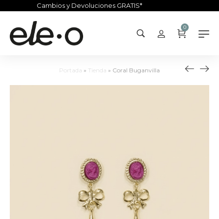
Cambios y Devoluciones GRATIS*
0
Portada
»
Tienda
»
Coral Buganvilla