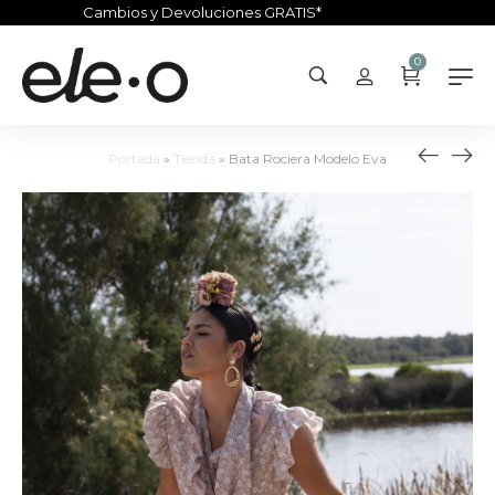
Cambios y Devoluciones GRATIS*
0
Portada
»
Tienda
»
Bata Rociera Modelo Eva